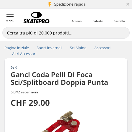
×
Spedizione rapida
+5 mln di clienti
Menu
Account
Salvato
Carrello
Pagina iniziale
Sport invernali
Sci Alpino
Accessori
Altri Accessori
G3
Ganci Coda Pelli Di Foca
Sci/Splitboard Doppia Punta
5.0
//
2 recensioni
CHF 29.00