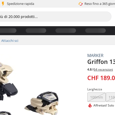
Spedizione rapida
Reso fino a 365 gior
Attacchi sci
MARKER
Griffon 1
4.8
//
64 recensioni
CHF 189.
Larghezza
100mm
11
Affrettati!
Solo 