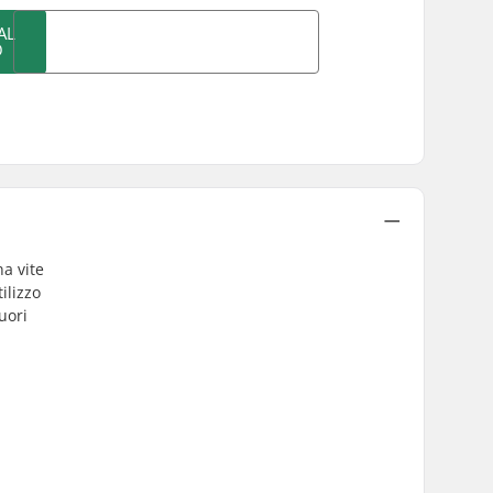
AL
O
na vite
ilizzo
uori