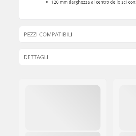
120 mm (larghezza al centro dello sci con
PEZZI COMPATIBILI
Trova prodotti compatibili con Marker Griffon 13 ID At
DETTAGLI
Pezzi compatibili
Tipo di Attacchi:
Attacchi 
Compatibilità Scarpone:
Scarponi S
Scarponi 
Scarponi 
23223)
,
Sc
Heel Pin (
Escursion
Larghezza Freno:
120mm