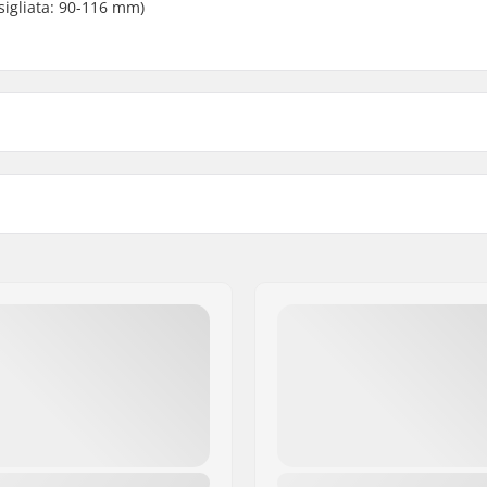
sigliata: 90-116 mm)
tacchi Sci:
GripWalk
Peso:
ci Adulti (ISO 5355A)
,
Gamma DIN:
GripWalk (ISO 23223)
,
Consigliato Per:
GripWalk Toe Pin (ISO
Stand altezza:
arponi GripWalk Toe &
Caratteristiche Extra:
ISO 23223)
,
Scarponi da
ismo (ISO 9523)