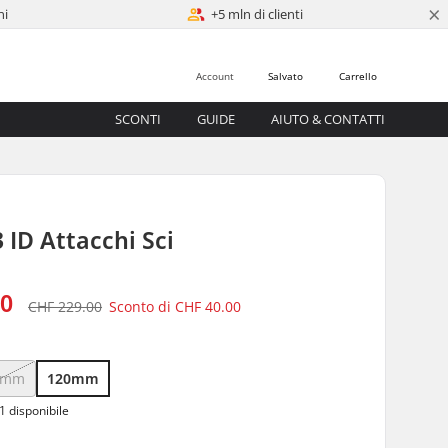
×
ni
+5 mln di clienti
Account
Salvato
Carrello
SCONTI
GUIDE
AIUTO & CONTATTI
3 ID Attacchi Sci
00
CHF 229.00
Sconto di
CHF 40.00
0mm
120mm
1 disponibile