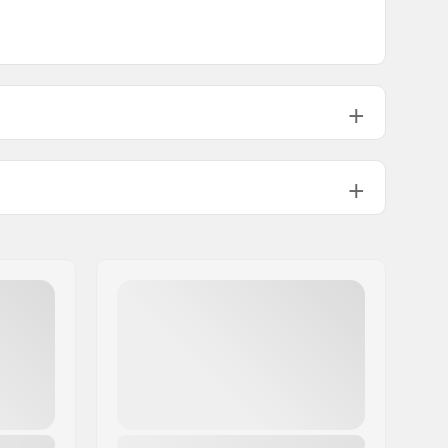
2100g
4.0 - 13.0
All Mountain
,
Freeride
,
Freestyle
22mm
AFD Gliding Plate
,
Anti Ice Rail
,
Inter
Pivot 3 Freeride Heel
,
Triple Pivot
Elite Toe