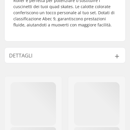
Roller è perfetta per potenziare o sostituire i
cuscinetti dei tuoi quad skates. Le calotte colorate
conferiscono un tocco personale al tuo set. Dotati di
classificazione Abec 9, garantiscono prestazioni
fluide, aiutandoti a muoverti con maggiore facilità.
DETTAGLI
Precisione dei
ABEC-9
cuscinetti:
Tipo di cuscinetto:
Sigillato
Distanziatori:
Non incluso
Pezzi per scatola:
16
Scudo di gomma:
Sì