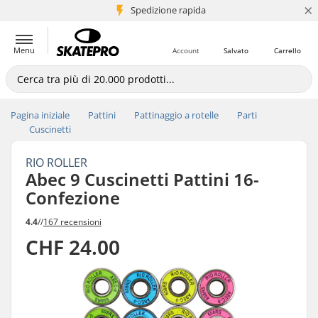
×
Spedizione rapida
+5 mln di clienti
Menu
Account
Salvato
Carrello
Pagina iniziale
Pattini
Pattinaggio a rotelle
Parti
Cuscinetti
RIO ROLLER
Abec 9 Cuscinetti Pattini 16-
Confezione
4.4
//
167 recensioni
CHF 24.00