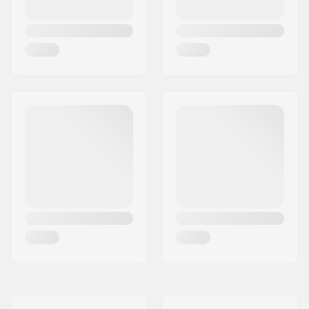
(Impossibile montare
freno)
Lunghezza Carro
13.25" (33.7cm)
Posteriore (Minima):
Lunghezza Dropout:
14mm
Tensori Catena:
No
Movimento centrale:
Mid
Compatibile con Gyro:
No.
Morsetti sellino:
Integrato, 25.4mm
Serie sterzo headset:
Integrato 1 1/8"
Angolazione canotto
75°
di sterzo:
Lunghezza Headtube:
127mm