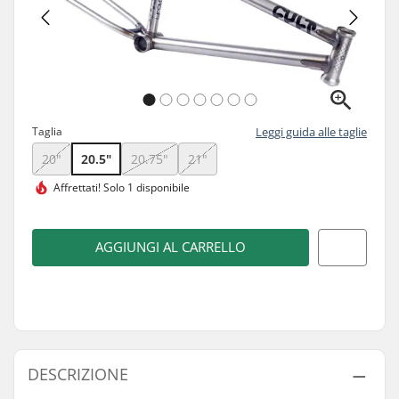
Taglia
Leggi guida alle taglie
20"
20.5"
20.75"
21"
Affrettati!
Solo 1 disponibile
AGGIUNGI AL CARRELLO
DESCRIZIONE