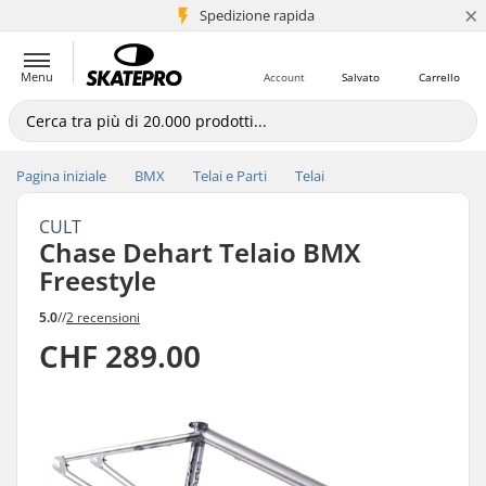
×
Spedizione rapida
+5 mln di clienti
Menu
Account
Salvato
Carrello
Pagina iniziale
BMX
Telai e Parti
Telai
CULT
Chase Dehart Telaio BMX
Freestyle
5.0
//
2 recensioni
CHF 289.00