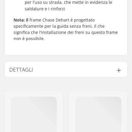
per l'uso su strada, che mette in evidenza le
saldature e i rinforzi
Nota: il
frame Chase Dehart è progettato
specificamente per la guida senza freni, il che
significa che l'installazione dei freni su questo frame
non è possibile.
DETTAGLI
Disciplina BMX:
Freestyle BMX
Tipo di Bici:
Freestyle
Materiale del telaio:
Acciaio Chromoly
Peso:
2.503kg
Supporti freno telaio:
Removable
brakemounts
BMX Freni inclusi:
Senza Freno