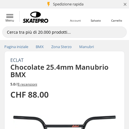
×
Spedizione rapida
+5 mln di clienti
Menu
Account
Salvato
Carrello
Pagina iniziale
BMX
Zona Sterzo
Manubri
ECLAT
Chocolate 25.4mm Manubrio
BMX
5.0
//
8 recensioni
CHF 88.00