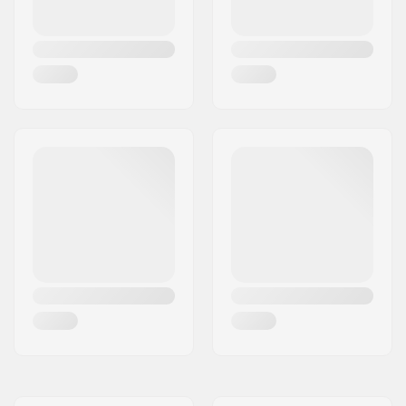
Materiale del
Acciaio Chromoly
manubrio:
4130
Peso:
898g
Upsweep:
2°
Backsweep:
12°
Bar-end compatibili
Acciaio
con: