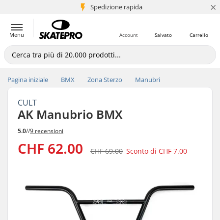
×
Spedizione rapida
+5 mln di clienti
Menu
Account
Salvato
Carrello
Pagina iniziale
BMX
Zona Sterzo
Manubri
CULT
AK Manubrio BMX
5.0
//
9 recensioni
CHF 62.00
CHF 69.00
Sconto di
CHF 7.00