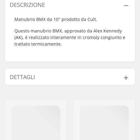
DESCRIZIONE
Manubrio BMX da 10" prodotto da Cult.
Questo manubrio BMX, approvato da Alex Kennedy
(AK), è realizzato interamente in cromoly congiunto e
trattato termicamente.
DETTAGLI
Tubi:
Butted
Altezza manubrio:
10" (25.4cm)
Larghezza manubrio:
30" (76.2cm)
Diametro Stem:
22.2mm
Progettazione del
Two-piece
manubrio: