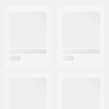
Tubi:
Butted, Heat-treated
Larghezza manubrio:
29.5" (74.9cm)
Diametro Stem:
22.2mm
Progettazione del
Two-piece
manubrio:
Materiale del
Acciaio Chromoly
manubrio:
4130
Upsweep:
3°
Backsweep:
11.5°
Bar-end compatibili
Acciaio
con: