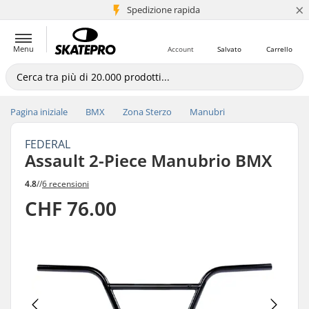
×
Spedizione rapida
+5 mln di clienti
Menu
Account
Salvato
Carrello
Pagina iniziale
BMX
Zona Sterzo
Manubri
FEDERAL
Assault 2-Piece Manubrio BMX
4.8
//
6 recensioni
CHF 76.00