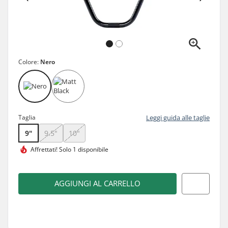
Colore:
Nero
Taglia
Leggi guida alle taglie
9"
9.5"
10"
Affrettati!
Solo 1 disponibile
AGGIUNGI AL CARRELLO