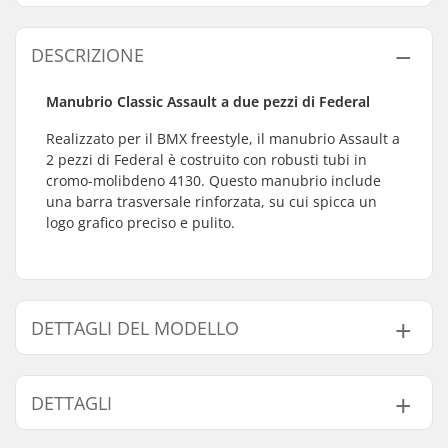
DESCRIZIONE
Manubrio Classic Assault a due pezzi di Federal
Realizzato per il BMX freestyle, il manubrio Assault a
2 pezzi di Federal è costruito con robusti tubi in
cromo-molibdeno 4130. Questo manubrio include
una barra trasversale rinforzata, su cui spicca un
logo grafico preciso e pulito.
DETTAGLI DEL MODELLO
Modello
Altezza manubrio
DETTAGLI
9"
9" (22.9cm)
9.5"
9.5" (24.1cm)