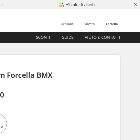
×
ni
+5 mln di clienti
Account
Salvato
Carrello
SCONTI
GUIDE
AIUTO & CONTATTI
m Forcella BMX
00