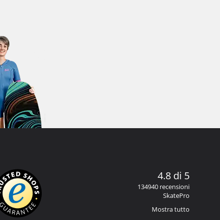
4.8 di 5
134940 recensioni
SkatePro
Mostra tutto