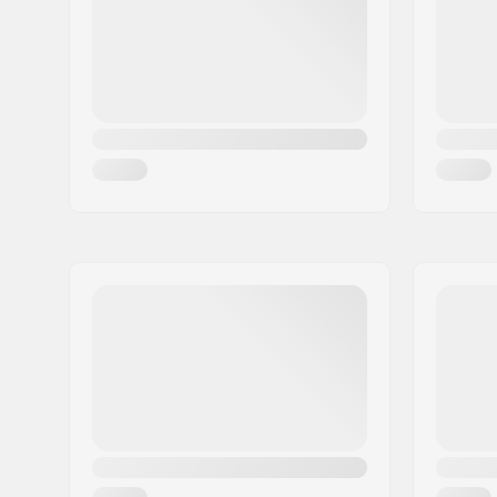
Diametro perno ruota:
10mm