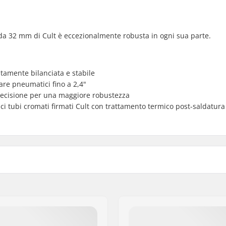
t da 32 mm di Cult è eccezionalmente robusta in ogni sua parte.
tamente bilanciata e stabile
are pneumatici fino a 2,4"
precisione per una maggiore robustezza
ici tubi cromati firmati Cult con trattamento termico post-saldatura
Lunghezza tubo di sterzo:
Larghezza copertone:
hromoly
Filettatura Forcella:
1 1/8"
Peso: