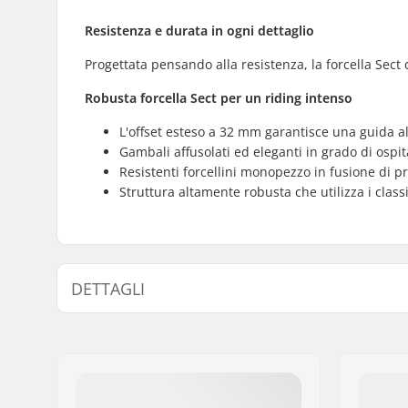
Resistenza e durata in ogni dettaglio
Progettata pensando alla resistenza, la forcella Sec
Robusta forcella Sect per un riding intenso
L'offset esteso a 32 mm garantisce una guida al
Gambali affusolati ed eleganti in grado di ospit
Resistenti forcellini monopezzo in fusione di 
Struttura altamente robusta che utilizza i class
DETTAGLI
Offset ruote:
32mm
Diametro ruota:
20"
Materiale:
Acciaio C
Serie sterzo headset:
Integrato 