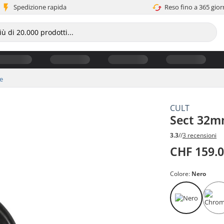
Spedizione rapida
Reso fino a 365 gior
le
CULT
Sect 32m
3.3
//
3 recensioni
CHF 159.
Colore:
Nero