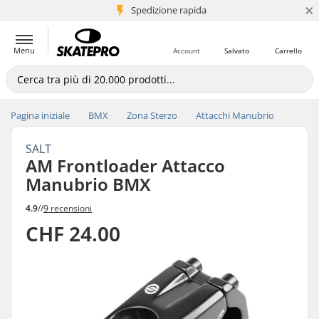
×
Spedizione rapida
+5 mln di clienti
Menu
Account
Salvato
Carrello
Pagina iniziale
BMX
Zona Sterzo
Attacchi Manubrio
SALT
AM Frontloader Attacco
Manubrio BMX
4.9
//
9 recensioni
CHF 24.00