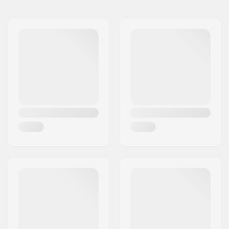
Tipo di
50mm, Front load.
Stem/Lunghezza:
Diametro Stem:
22.2mm
Peso:
301g
Dimensioni tubo di
1 1/8"
sterzo: