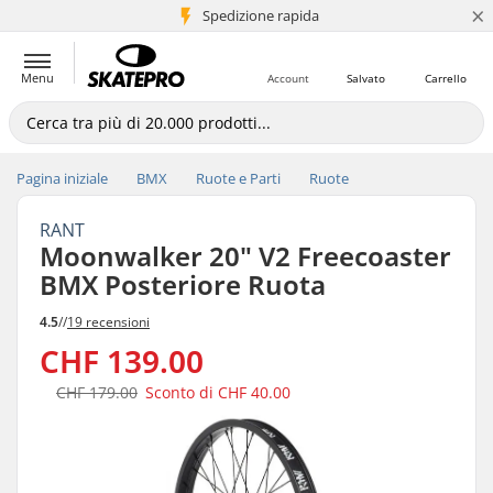
×
Spedizione rapida
+5 mln di clienti
Menu
Account
Salvato
Carrello
Pagina iniziale
BMX
Ruote e Parti
Ruote
RANT
Moonwalker 20" V2 Freecoaster
BMX Posteriore Ruota
4.5
//
19 recensioni
CHF 139.00
CHF 179.00
Sconto di
CHF 40.00