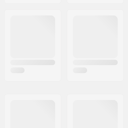
camera
Numero di denti:
9T
Tipo di Asse BMX:
Maschio
Copri mozzo:
Non incluso
Peso:
1361g