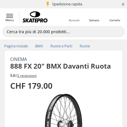
×
Spedizione rapida
+5 mln di clienti
Menu
Account
Salvato
Carrello
Pagina iniziale
BMX
Ruote e Parti
Ruote
CINEMA
888 FX 20" BMX Davanti Ruota
5.0
//
2 recensioni
CHF 179.00