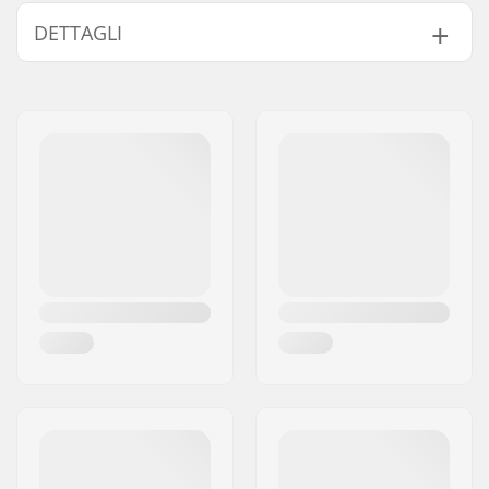
DETTAGLI
Disciplina BMX:
Freestyle BMX
Materiale Cerchio:
6061-T6 alloy
BMX Ruota:
Front
Diametro ruota:
20"
Mozzo:
Cuscinetti saldati
Diametro perno
10mm
ruota:
Numero di raggi:
36
Tipo di Asse BMX:
Femmina
Copri mozzo:
entrambi i lati
Peso:
933g