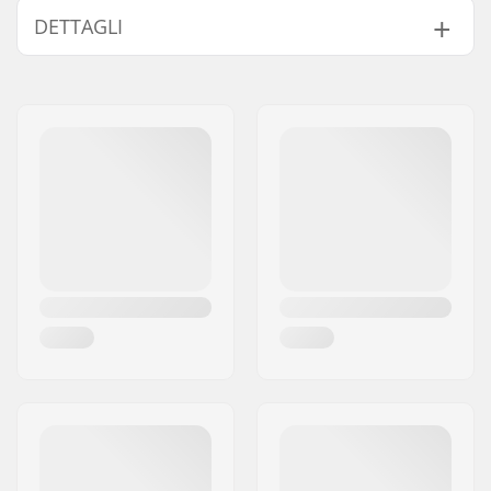
DETTAGLI
Disciplina BMX:
Freestyle BMX, Big
Wheel Bikes
Materiale Cerchio:
6061-T6 alloy
BMX Ruota:
Rear
Diametro ruota:
22"
Mozzo:
Cassette., Cuscinetti
saldati
Diametro perno
14mm
ruota:
Lato della catena:
Destra
Numero di raggi:
36
BMX Tipo Cerchio:
Cerchio a doppia
camera
Numero di denti:
9T
Tipo di Asse BMX:
Maschio