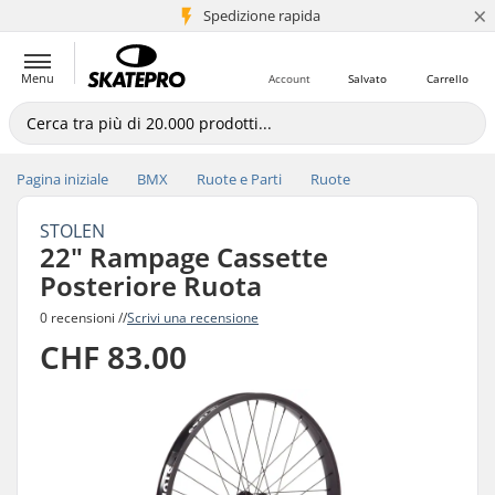
×
Spedizione rapida
+5 mln di clienti
Menu
Account
Salvato
Carrello
Pagina iniziale
BMX
Ruote e Parti
Ruote
STOLEN
22" Rampage Cassette
Posteriore Ruota
0 recensioni //
Scrivi una recensione
CHF 83.00