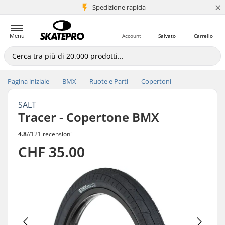
×
Spedizione rapida
+5 mln di clienti
Menu
Account
Salvato
Carrello
Pagina iniziale
BMX
Ruote e Parti
Copertoni
SALT
Tracer - Copertone BMX
4.8
//
121 recensioni
CHF 35.00