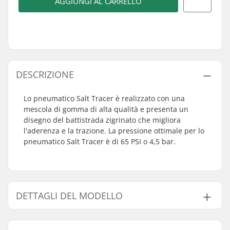
AGGIUNGI AL CARRELLO
DESCRIZIONE
Lo pneumatico Salt Tracer è realizzato con una
mescola di gomma di alta qualità e presenta un
disegno del battistrada zigrinato che migliora
l'aderenza e la trazione. La pressione ottimale per lo
pneumatico Salt Tracer è di 65 PSI o 4,5 bar.
DETTAGLI DEL MODELLO
Modello
Diametro ruota
Larghezza c