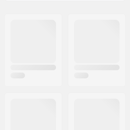
Disciplina BMX:
Freestyle BMX
Materiale
Composto in gomma
Pneumatico:
Diametro ruota:
20"
Larghezza copertone:
2.4"
Pieghevole:
Non pieghevole
Pressione Gomma:
110psi
Peso:
730g
Pezzi per scatola:
1
Tubeless ready:
No