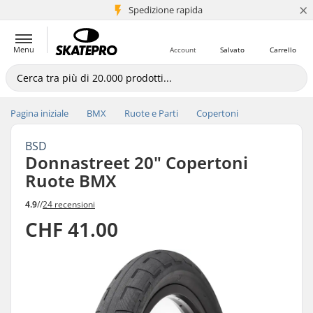
×
Spedizione rapida
+5 mln di clienti
Menu
Account
Salvato
Carrello
Pagina iniziale
BMX
Ruote e Parti
Copertoni
BSD
Donnastreet 20" Copertoni
Ruote BMX
4.9
//
24 recensioni
CHF 41.00