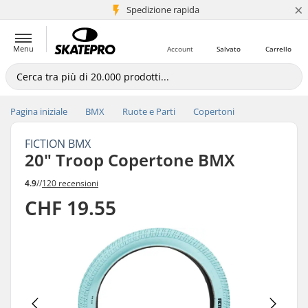
×
Spedizione rapida
+5 mln di clienti
Menu
Account
Salvato
Carrello
Pagina iniziale
BMX
Ruote e Parti
Copertoni
FICTION BMX
20" Troop Copertone BMX
4.9
//
120 recensioni
CHF 19.55