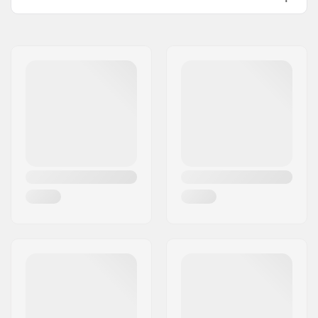
Disciplina BMX:
Freestyle BMX
Trama Pneumatico:
Semi-agressive
Materiale
Composto in gomma
Pneumatico:
Diametro ruota:
20"
Larghezza copertone:
2.3"
Pieghevole:
Non pieghevole
Pressione Gomma:
65psi
Peso:
816g
Pezzi per scatola:
1
Tubeless ready:
No