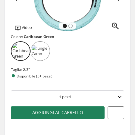
Video
Colore:
Caribbean Green
Taglia:
2.3"
Disponibile (5+ pezzi)
1
pezzi
AGGIUNGI AL CARRELLO