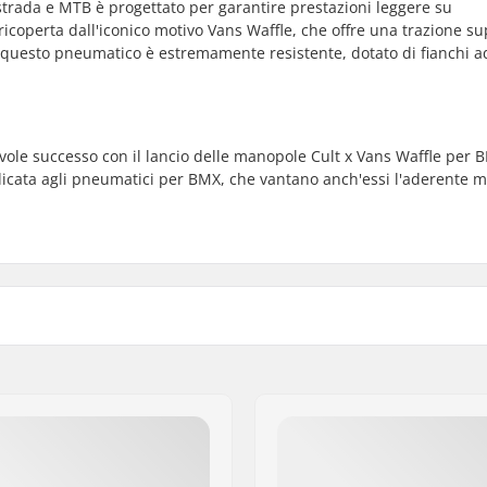
strada e MTB è progettato per garantire prestazioni leggere su
 ricoperta dall'iconico motivo Vans Waffle, che offre una trazione su
, questo pneumatico è estremamente resistente, dotato di fianchi a
evole successo con il lancio delle manopole Cult x Vans Waffle per 
dicata agli pneumatici per BMX, che vantano anch'essi l'aderente m
 Bikes
Pressione Gomma:
Peso:
Pezzi per scatola:
evole
Tubeless ready: