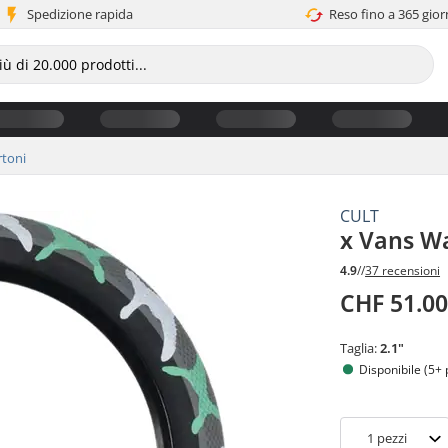
Spedizione rapida
Reso fino a 365 gior
toni
CULT
x Vans W
4.9
//
37 recensioni
CHF 51.0
Taglia:
2.1"
Disponibile (5+ 
1
pezzi