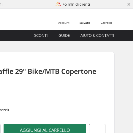
×
ni
+5 mln di clienti
Account
Salvato
Carrello
SCONTI
GUIDE
AIUTO & CONTATTI
affle 29" Bike/MTB Copertone
0
pezzi)
AGGIUNGI AL CARRELLO