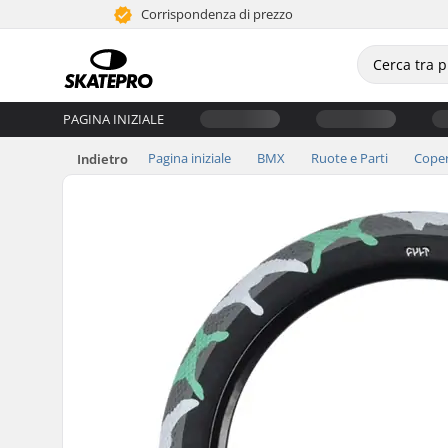
Corrispondenza di prezzo
PAGINA INIZIALE
Pagina iniziale
BMX
Ruote e Parti
Coper
Indietro