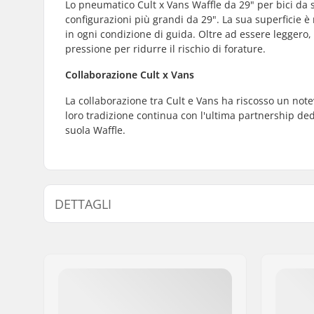
Lo pneumatico Cult x Vans Waffle da 29" per bici da 
configurazioni più grandi da 29". La sua superficie è
in ogni condizione di guida. Oltre ad essere leggero
pressione per ridurre il rischio di forature.
Collaborazione Cult x Vans
La collaborazione tra Cult e Vans ha riscosso un not
loro tradizione continua con l'ultima partnership de
suola Waffle.
DETTAGLI
Disciplina BMX:
Big Wheel
Diametro ruota:
29"
Larghezza copertone:
2.1"
Pieghevole:
Non piegh