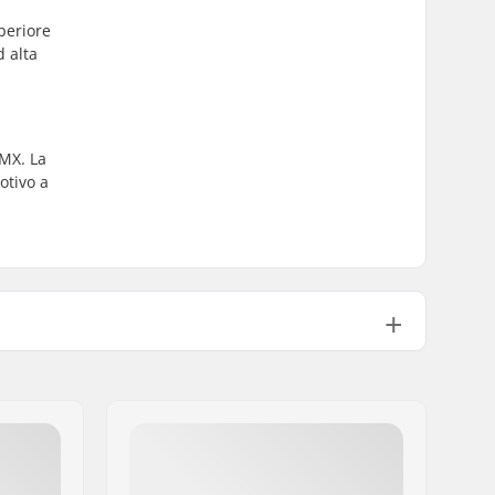
periore
d alta
BMX. La
otivo a
65psi
1001g
1
No