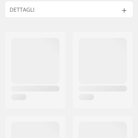
DETTAGLI
Disciplina BMX:
Freestyle BMX
Trama Pneumatico:
Filettatura zigrinata,
Battistrada con linea
centrale
Diametro ruota:
20"
Larghezza copertone:
2.4"
Pieghevole:
Non pieghevole
Pressione Gomma:
110psi
Peso:
745g
Pezzi per scatola:
1
Tubeless ready:
No