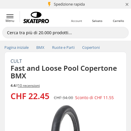
×
Spedizione rapida
+5 mln di clienti
Menu
Account
Salvato
Carrello
Pagina iniziale
BMX
Ruote e Parti
Copertoni
CULT
Fast and Loose Pool Copertone
BMX
4.4
//
10 recensioni
CHF 22.45
CHF 34.00
Sconto di
CHF 11.55