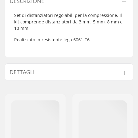
DESCRIZIONE
Set di distanziatori regolabili per la compressione. Il
kit comprende distanziatori da 3 mm, 5 mm, 8 mm e
10 mm.
Realizzato in resistente lega 6061-T6.
DETTAGLI
Disciplina BMX:
Freestyle BMX
Dadi di fissaggio:
Non incluso