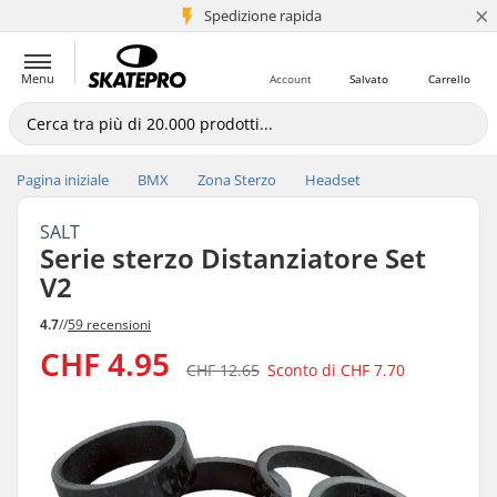
×
Spedizione rapida
+5 mln di clienti
Menu
Account
Salvato
Carrello
Pagina iniziale
BMX
Zona Sterzo
Headset
SALT
Serie sterzo Distanziatore Set
V2
4.7
//
59 recensioni
CHF 4.95
CHF 12.65
Sconto di
CHF 7.70