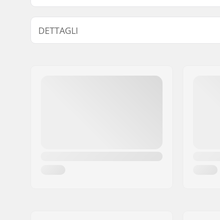
DETTAGLI
Serie sterzo headset:
Non integ
Dimensioni tubo di sterzo:
1 1/8"
Compatibile con:
Forcella n
Tipo di cuscinetto:
Sigillato