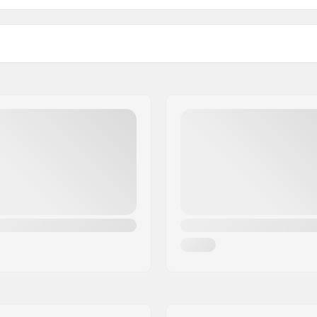
rata
Peso:
Crown race:
on filettata
C-ring:
Dadi di fissaggio: