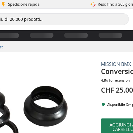
Spedizione rapida
Reso fino a 365 gior
et
MISSION BMX
Conversio
4.8
//
10 recensioni
CHF 25.0
Disponibile (5+ 
AGGIUNGI 
CARRELL