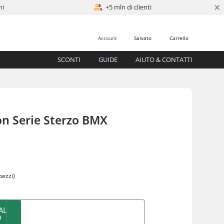
×
ni
+5 mln di clienti
Account
Salvato
Carrello
SCONTI
GUIDE
AIUTO & CONTATTI
n Serie Sterzo BMX
0
pezzi)
AL
O