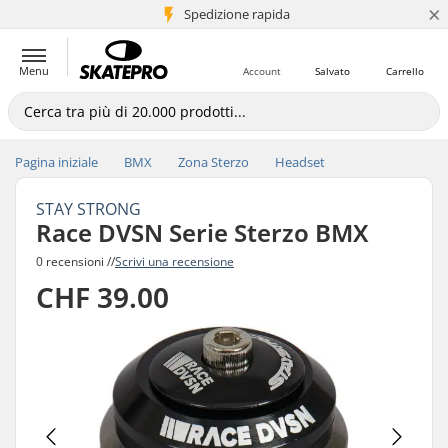
×
Spedizione rapida
+5 mln di clienti
Menu
Account
Salvato
Carrello
Pagina iniziale
BMX
Zona Sterzo
Headset
STAY STRONG
Race DVSN Serie Sterzo BMX
0 recensioni //
Scrivi una recensione
CHF 39.00