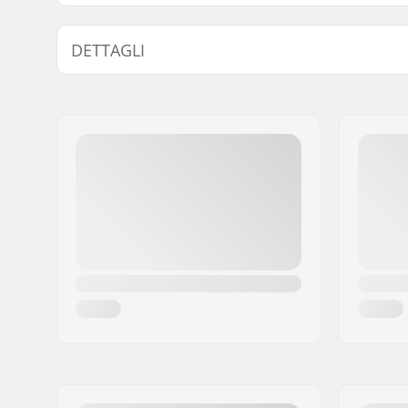
DETTAGLI
Rivestimento superiore:
In Rilievo
Materiale Bumper:
Plastica
Sellino:
Pivotal