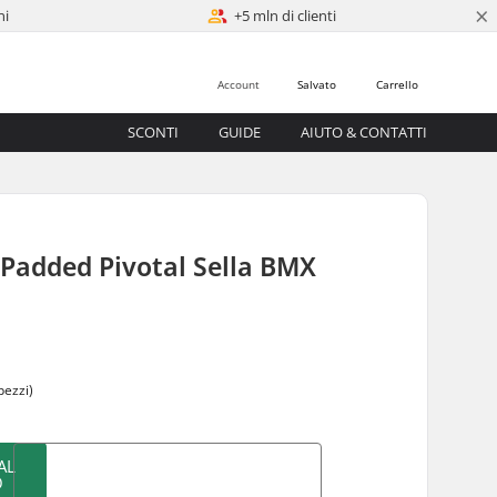
×
ni
+5 mln di clienti
Account
Salvato
Carrello
SCONTI
GUIDE
AIUTO & CONTATTI
 Padded Pivotal Sella BMX
0
pezzi)
AL
O