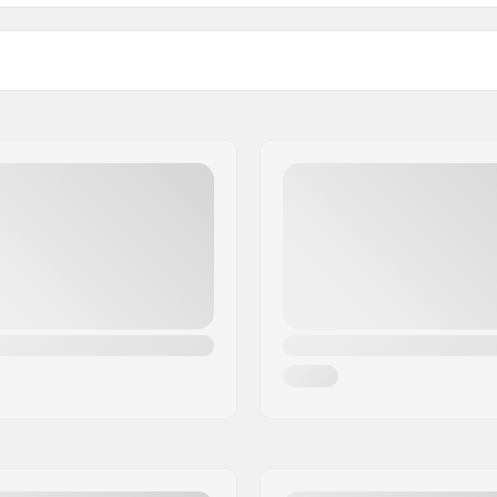
Imbottitura Sella:
Peso: