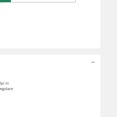
lpi in
regolare