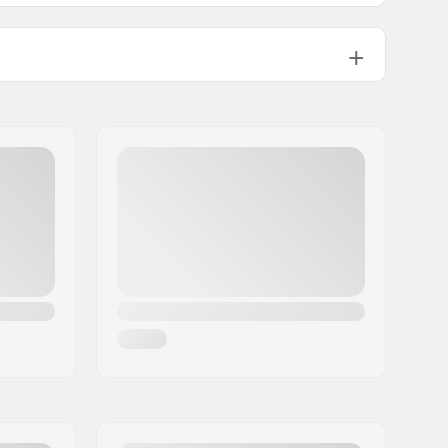
Slim
270g