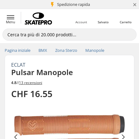
×
Spedizione rapida
+5 mln di clienti
Menu
Account
Salvato
Carrello
Pagina iniziale
BMX
Zona Sterzo
Manopole
ECLAT
Pulsar Manopole
4.8
//
13 recensioni
CHF 16.55