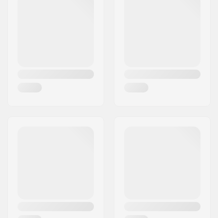
Flange:
Non flangiato
Materiale:
Gomma
Tappi:
Incluso
Durezza:
Morbido
Peso:
168g