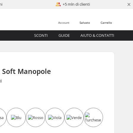
×
ni
+5 mln di clienti
Account
Salvato
Carrello
SCONTI
GUIDE
AIUTO & CONTATTI
 Soft Manopole
ni
5