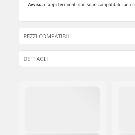
Avviso:
i tappi terminali non sono compatibili con i 
PEZZI COMPATIBILI
Trova prodotti compatibili con ODI Longneck Soft Ma
DETTAGLI
Bar-end compatibili con:
Alluminio,
Lunghezza Grip:
13.5cm
Flange:
Non flang
Materiale:
Gomma