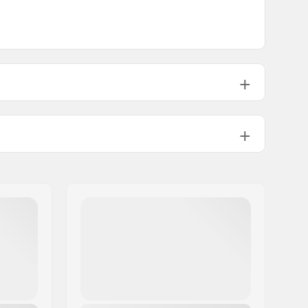
Incluso
Morbido
100g