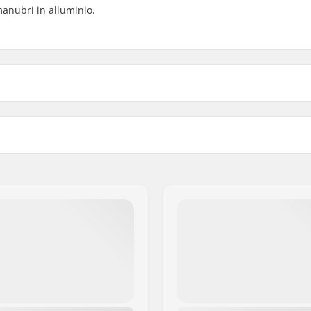
manubri in alluminio.
nopole:
Pezzi compatibili
 Acciaio,
Titanium
Tappi:
Durezza:
iato
Peso: