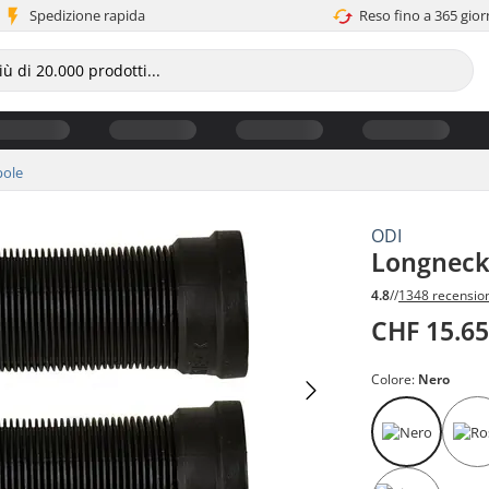
Spedizione rapida
Reso fino a 365 gior
ole
ODI
Longneck
4.8
//
1348 recensio
CHF 15.6
Colore:
Nero