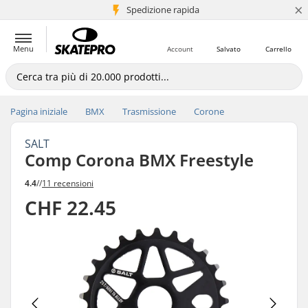
×
Spedizione rapida
+5 mln di clienti
Menu
Account
Salvato
Carrello
Pagina iniziale
BMX
Trasmissione
Corone
SALT
Comp Corona BMX Freestyle
4.4
//
11 recensioni
CHF 22.45