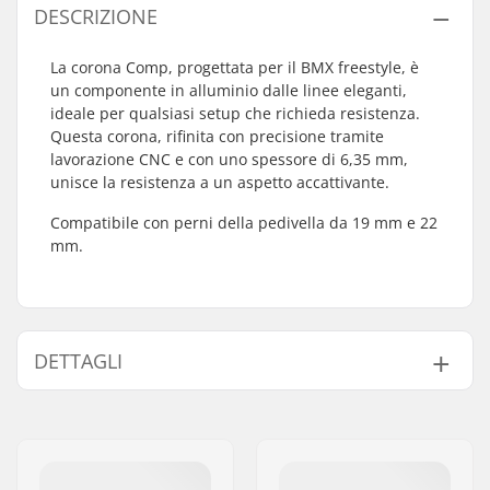
DESCRIZIONE
La corona Comp, progettata per il BMX freestyle, è
un componente in alluminio dalle linee eleganti,
ideale per qualsiasi setup che richieda resistenza.
Questa corona, rifinita con precisione tramite
lavorazione CNC e con uno spessore di 6,35 mm,
unisce la resistenza a un aspetto accattivante.
Compatibile con perni della pedivella da 19 mm e 22
mm.
DETTAGLI
Numero di denti:
25T
Montaggio Corona:
19mm, 22mm
Protezione corona:
No