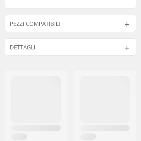
PEZZI COMPATIBILI
Trova prodotti compatibili con Stolen Sumo III Guard
Corona BMX Freestyle:
DETTAGLI
Numero di denti:
25T
Pezzi compatibili
Montaggio Corona:
19mm, 22mm, Vite
guida
Peso:
65g
Protezione corona:
No