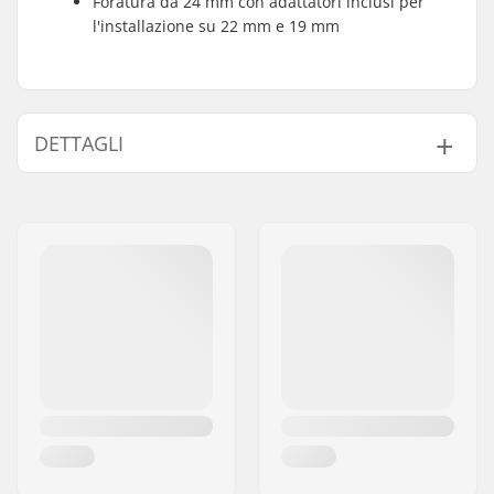
Foratura da 24 mm con adattatori inclusi per
l'installazione su 22 mm e 19 mm
DETTAGLI
Numero di denti:
25T, 28T
Montaggio Corona:
19mm, 22mm, 24mm,
Vite guida
Peso:
125g
Protezione corona:
Sì