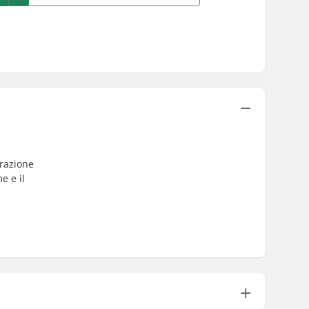
urazione
e e il