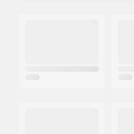
Freno BMX:
Rear or Fr
Compatibile con Gyro:
Sì