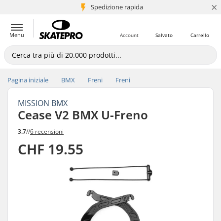
×
Spedizione rapida
+5 mln di clienti
Menu
Account
Salvato
Carrello
Pagina iniziale
BMX
Freni
Freni
MISSION BMX
Cease V2 BMX U-Freno
3.7
//
6 recensioni
CHF 19.55