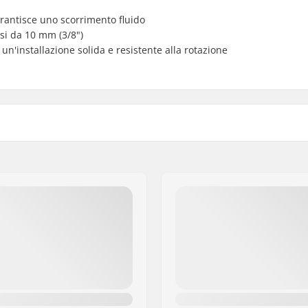
arantisce uno scorrimento fluido
si da 10 mm (3/8")
un'installazione solida e resistente alla rotazione
4mm
Pezzi per scatola:
Peso di un peg:
hromoly, Nylon.
Peso: