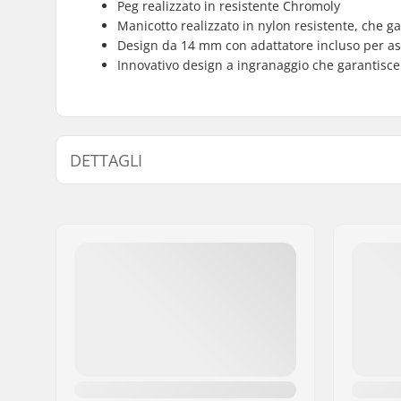
Peg realizzato in resistente Chromoly
Manicotto realizzato in nylon resistente, che g
Design da 14 mm con adattatore incluso per as
Innovativo design a ingranaggio che garantisce 
DETTAGLI
Diametro perno ruota:
10mm, 1
Lunghezza Peg:
12.1cm
Materiale:
Acciaio C