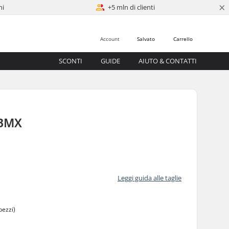
×
ni
+5 mln di clienti
Account
Salvato
Carrello
SCONTI
GUIDE
AIUTO & CONTATTI
 BMX
0
Leggi guida alle taglie
pezzi)