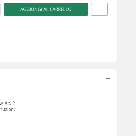
AGGIUNGI AL CARRELLO
gante, è
rruzioni