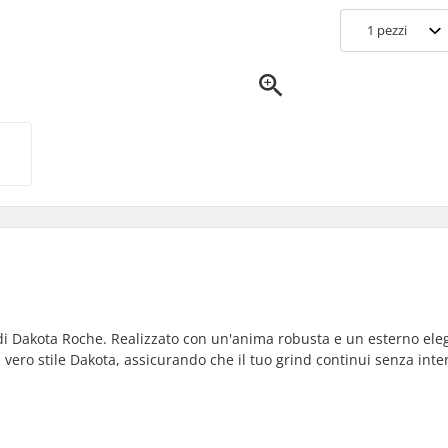
1
pezzi
o di Dakota Roche. Realizzato con un'anima robusta e un esterno ele
l vero stile Dakota, assicurando che il tuo grind continui senza inte