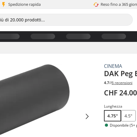
Spedizione rapida
Reso fino a 365 gior
CINEMA
DAK Peg
4.7
//
6 recensioni
CHF 24.0
Lunghezza
4.75"
4.5"
Disponibile (5+ 