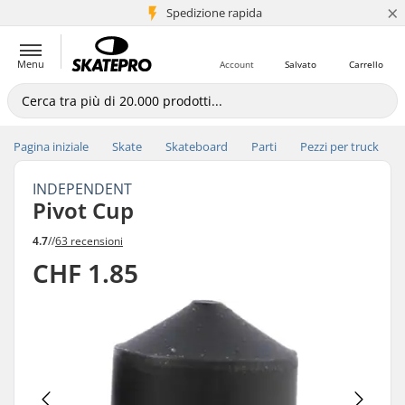
×
Spedizione rapida
+5 mln di clienti
Menu
Account
Salvato
Carrello
Pagina iniziale
Skate
Skateboard
Parti
Pezzi per truck
INDEPENDENT
Pivot Cup
4.7
//
63 recensioni
CHF 1.85