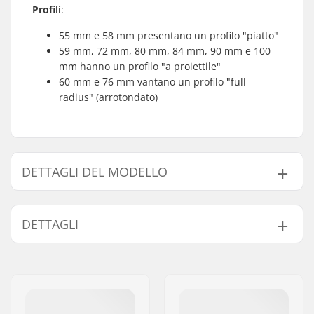
Profili
:
55 mm e 58 mm presentano un profilo "piatto"
59 mm, 72 mm, 80 mm, 84 mm, 90 mm e 100
mm hanno un profilo "a proiettile"
60 mm e 76 mm vantano un profilo "full
radius" (arrotondato)
DETTAGLI DEL MODELLO
Modello
Diametro delle ruote
Durezza delle ruo
DETTAGLI
55mm - 92A
55mm
92A
58mm - 90A
58mm
90A
Ruote per confezione:
4
59mm - 90A
59mm
90A
Materiale del nucleo:
Plastica
Cuscinetti:
Non incluso
72mm - 88A
72mm
88A