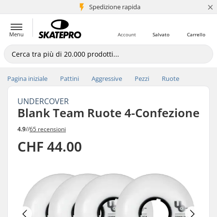
×
Spedizione rapida
+5 mln di clienti
Menu
Account
Salvato
Carrello
Pagina iniziale
Pattini
Aggressive
Pezzi
Ruote
UNDERCOVER
Blank Team Ruote 4-Confezione
4.9
//
65 recensioni
CHF 44.00