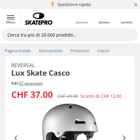
×
Spedizione rapida
+5 mln di clienti
Menu
Account
Salvato
Carrello
Pagina iniziale
Monopattini
Protezioni
Caschi
REVERSAL
Lux Skate Casco
4.6
//
27 recensioni
CHF 37.00
CHF 49.00
Sconto di
CHF 12.00