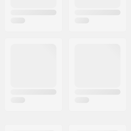
Spessore imbottitura:
4mm
Extra imbottitura
Sì
inclusa: