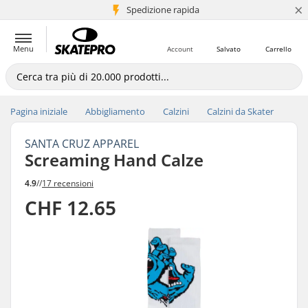
×
Spedizione rapida
+5 mln di clienti
Menu
Account
Salvato
Carrello
Pagina iniziale
Abbigliamento
Calzini
Calzini da Skater
SANTA CRUZ APPAREL
Screaming Hand Calze
4.9
//
17 recensioni
CHF 12.65