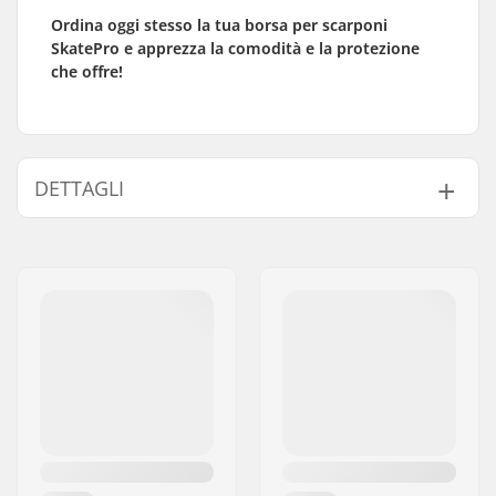
Ordina oggi stesso la tua borsa per scarponi
SkatePro e apprezza la comodità e la protezione
che offre!
DETTAGLI
Tipo:
Ski boot bag
Altezza x Larghezza x
42 x 36 x 24 cm
Profondità: