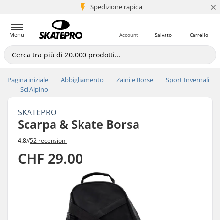
×
Spedizione rapida
+5 mln di clienti
Menu
Account
Salvato
Carrello
Pagina iniziale
Abbigliamento
Zaini e Borse
Sport Invernali
Sci Alpino
SKATEPRO
Scarpa & Skate Borsa
4.8
//
52 recensioni
CHF 29.00