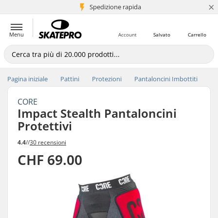
×
Spedizione rapida
+5 mln di clienti
Menu
Account
Salvato
Carrello
Pagina iniziale
Pattini
Protezioni
Pantaloncini Imbottiti
CORE
Impact Stealth Pantaloncini
Protettivi
4.4
//
30 recensioni
CHF 69.00