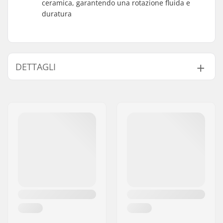
ceramica, garantendo una rotazione fluida e
duratura
DETTAGLI
Mozzo:
Cassette., Cuscinetti
saldati
Diametro perno
14mm
ruota:
Lato della catena:
Sinistra+, Destra
Numero di raggi:
36
Numero di denti:
9T
Tipo di Asse BMX:
Maschio
Copri mozzo:
entrambi i lati
Peso:
555g