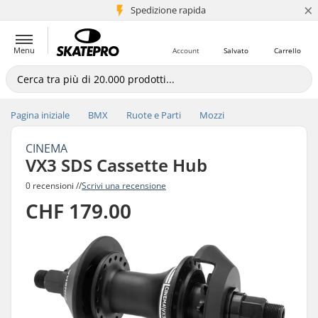
×
Spedizione rapida
+5 mln di clienti
Menu
Account
Salvato
Carrello
Pagina iniziale
BMX
Ruote e Parti
Mozzi
CINEMA
VX3 SDS Cassette Hub
0 recensioni //
Scrivi una recensione
CHF 179.00