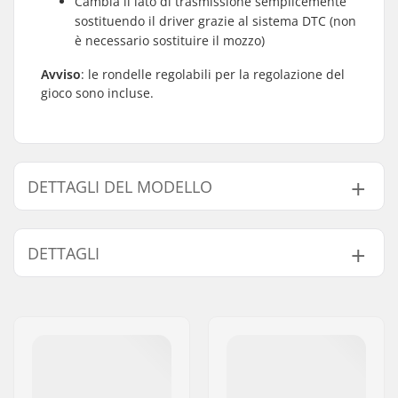
Cambia il lato di trasmissione semplicemente
sostituendo il driver grazie al sistema DTC (non
è necessario sostituire il mozzo)
Avviso
: le rondelle regolabili per la regolazione del
gioco sono incluse.
DETTAGLI DEL MODELLO
Modello
Lato della catena
DETTAGLI
Left hand drive
Sinistra+
Right hand drive
Destra
Mozzo:
Freecoaster,
Cuscinetti saldati
Diametro perno
14mm
ruota:
Numero di raggi:
36