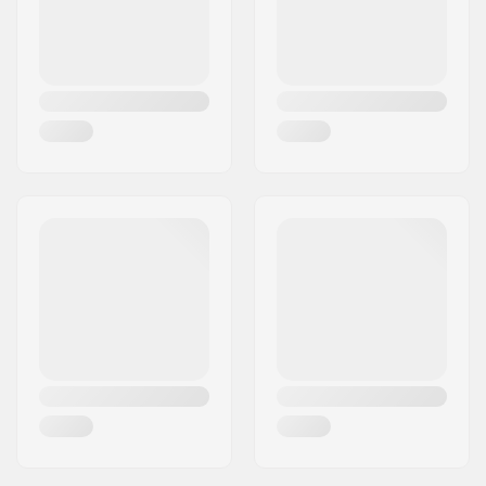
Numero di denti:
9T
Tipo di Asse BMX:
Maschio
Copri mozzo:
entrambi i lati
Peso:
717g