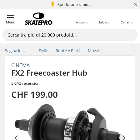
×
Spedizione rapida
+5 mln di clienti
Menu
Account
Salvato
Carrello
Pagina iniziale
BMX
Ruote e Parti
Mozzi
CINEMA
FX2 Freecoaster Hub
5.0
//
2 recensioni
CHF 199.00