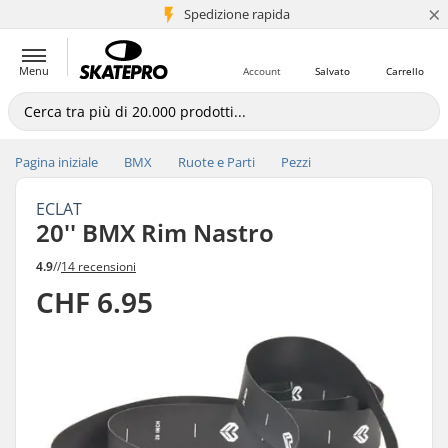
×
Spedizione rapida
+5 mln di clienti
Menu
Account
Salvato
Carrello
Pagina iniziale
BMX
Ruote e Parti
Pezzi
ECLAT
20'' BMX Rim Nastro
4.9
//
14 recensioni
CHF 6.95