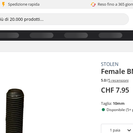
Spedizione rapida
Reso fino a 365 gior
STOLEN
Female B
5.0
//
5 recensioni
CHF 7.95
Taglia:
10mm
Disponibile (5+ 
1
paia