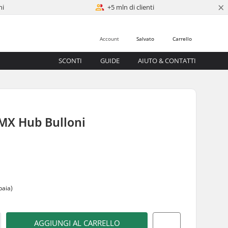
×
ni
+5 mln di clienti
Account
Salvato
Carrello
SCONTI
GUIDE
AIUTO & CONTATTI
MX Hub Bulloni
paia)
AGGIUNGI AL CARRELLO