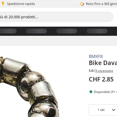
Spedizione rapida
Reso fino a 365 gior
BMXFIX
Bike Dav
5.0
//
3 recensioni
CHF 2.85
Disponibile (5+ 
1
set