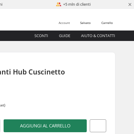
×
ni
+5 mln di clienti
Account
Salvato
Carrello
SCONTI
GUIDE
AIUTO & CONTATTI
anti Hub Cuscinetto
set)
AGGIUNGI AL CARRELLO