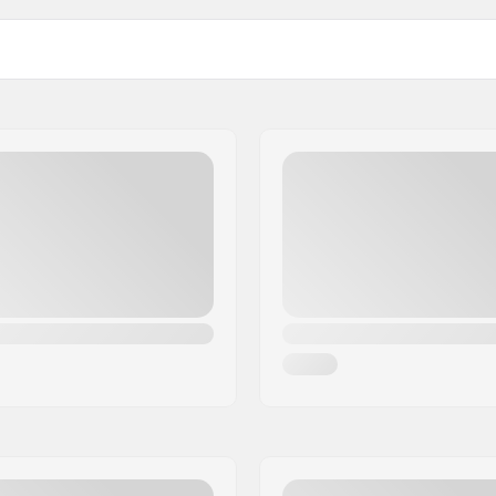
 aperti sul fronte
Diametro perno ruota: