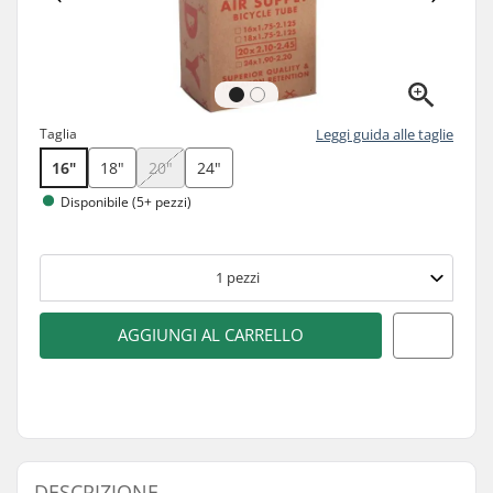
Taglia
Leggi guida alle taglie
16"
18"
20"
24"
Disponibile (5+ pezzi)
1
pezzi
AGGIUNGI AL CARRELLO
DESCRIZIONE