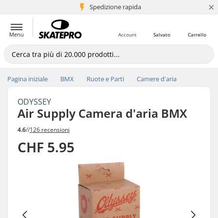
×
Spedizione rapida
+5 mln di clienti
Menu
Account
Salvato
Carrello
Pagina iniziale
BMX
Ruote e Parti
Camere d'aria
ODYSSEY
Air Supply Camera d'aria BMX
4.6
//
126 recensioni
CHF 5.95