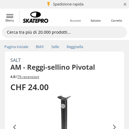
×
Spedizione rapida
+5 mln di clienti
Menu
Account
Salvato
Carrello
Pagina iniziale
BMX
Selle
Reggisella
SALT
AM - Reggi-sellino Pivotal
4.8
//
76 recensioni
CHF 24.00