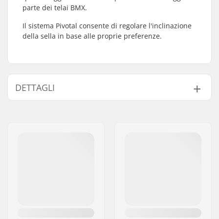
parte dei telai BMX.
Il sistema Pivotal consente di regolare l'inclinazione
della sella in base alle proprie preferenze.
DETTAGLI
Sellino:
Pivotal
Lunghezza Reggisella:
260mm
Diametro Regisella
25.4mm
BMX:
Peso:
162g