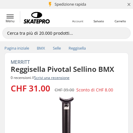
×
Spedizione rapida
+5 mln di clienti
Menu
Account
Salvato
Carrello
Pagina iniziale
BMX
Selle
Reggisella
MERRITT
Reggisella Pivotal Sellino BMX
0 recensioni //
Scrivi una recensione
CHF 31.00
CHF 39.00
Sconto di
CHF 8.00