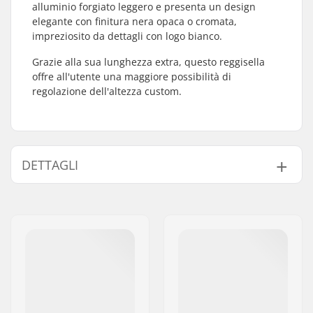
alluminio forgiato leggero e presenta un design
elegante con finitura nera opaca o cromata,
impreziosito da dettagli con logo bianco.
Grazie alla sua lunghezza extra, questo reggisella
offre all'utente una maggiore possibilità di
regolazione dell'altezza custom.
DETTAGLI
Sellino:
Pivotal
Lunghezza Reggisella:
200mm, 330mm
Diametro Regisella
25.4mm
BMX:
Peso:
130g