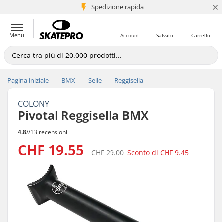
×
Spedizione rapida
+5 mln di clienti
Menu
Account
Salvato
Carrello
Pagina iniziale
BMX
Selle
Reggisella
COLONY
Pivotal Reggisella BMX
4.8
//
13 recensioni
CHF 19.55
CHF 29.00
Sconto di
CHF 9.45