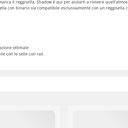
manca il reggisella, Shadow è qui per aiutarti a rivivere quell'atmos
sella con binario sia compatibile esclusivamente con un reggisella 
azione ottimale
e con le selle con rail.
Diametro Regisella BMX:
Peso: