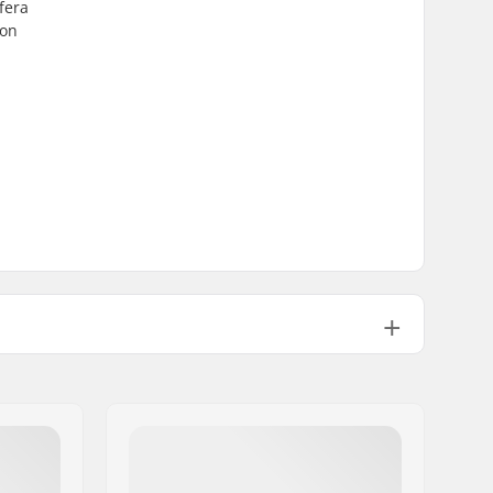
fera
con
25.4mm
184g