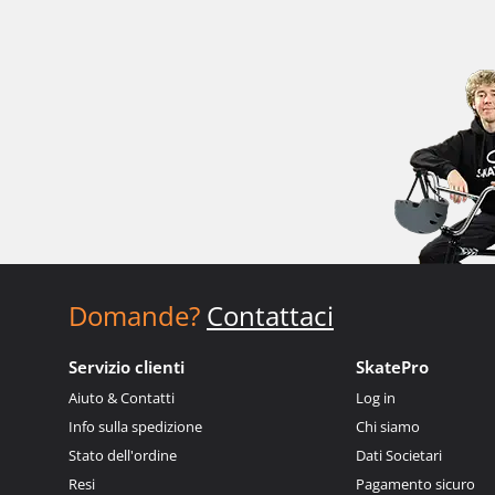
Domande?
Contattaci
Servizio clienti
SkatePro
Aiuto & Contatti
Log in
Info sulla spedizione
Chi siamo
Stato dell'ordine
Dati Societari
Resi
Pagamento sicuro