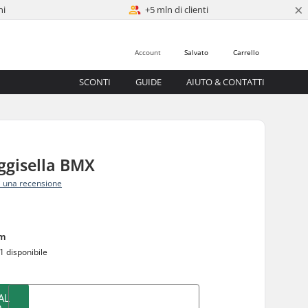
×
ni
+5 mln di clienti
Account
Salvato
Carrello
SCONTI
GUIDE
AIUTO & CONTATTI
ggisella BMX
i una recensione
0
m
1 disponibile
AL