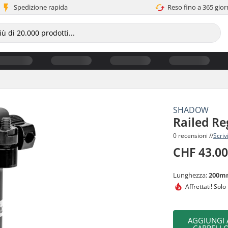
Spedizione rapida
Reso fino a 365 gior
SHADOW
Railed Re
0 recensioni //
Scriv
CHF 43.0
Lunghezza:
200m
Affrettati!
Solo 
AGGIUNGI 