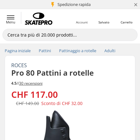
×
Spedizione rapida
+5 mln di clienti
Menu
Account
Salvato
Carrello
Pagina iniziale
Pattini
Pattinaggio a rotelle
Adulti
ROCES
Pro 80 Pattini a rotelle
4.5
//
30 recensioni
CHF 117.00
CHF 149.00
Sconto di
CHF 32.00