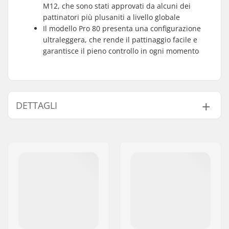
M12, che sono stati approvati da alcuni dei
pattinatori più plusaniti a livello globale
Il modello Pro 80 presenta una configurazione
ultraleggera, che rende il pattinaggio facile e
garantisce il pieno controllo in ogni momento
DETTAGLI
Diametro ruote:
58mm
Materiale Plate:
Plastica
Tipo di scarpone:
Duro, Scarpa alta
Capacità:
Intermedio
Caratteristiche del
Removibile, Forma
Liner :
anatomica
Chiusura:
Allacciatura
Precisione dei
ABEC-7