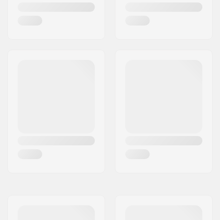
cuscinetti:
Spessore delle ruote:
32mm
Spessore Mozzo:
25mm
Durezza delle ruote:
80A
Materiale Ruote:
PU casted
Passo:
184mm
Materiale dello
Plastica
scarpone:
Materiale scarpa
Pelle sintetica,
interna:
Imbottitura,
Microfibra
Polsiera:
Stabile, Supporto
laterale alto
Freno:
Sì
Consigliato per:
Pattinaggio outdoor