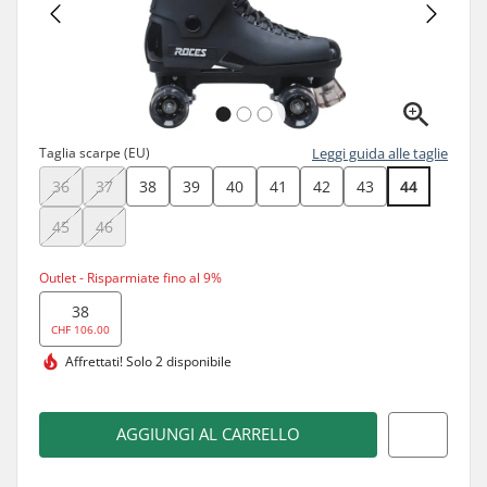
Taglia scarpe (EU)
Leggi guida alle taglie
36
37
38
39
40
41
42
43
44
45
46
Outlet - Risparmiate fino al 9%
38
CHF 106.00
Affrettati!
Solo 2 disponibile
AGGIUNGI AL CARRELLO