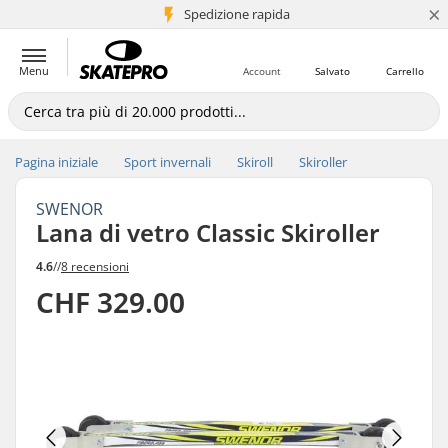
×
Spedizione rapida
+5 mln di clienti
Menu
Account
Salvato
Carrello
Pagina iniziale
Sport invernali
Skiroll
Skiroller
SWENOR
Lana di vetro Classic Skiroller
4.6
//
8 recensioni
CHF 329.00