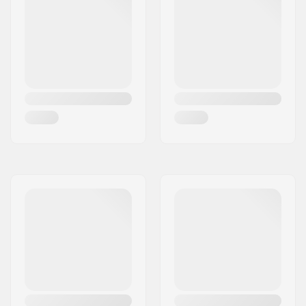
Materiale Forcella:
Alluminio
Diametro Ruote:
70mm
Placca premontata:
Nessun Plate
Premontato
Spessore Ruote:
45mm
Velocità Ruote:
Standard (2).
Funzione Cuscinetti:
Un modo
Parafanghi:
Incluso
Tipo Freno:
Non incluso
Assemblato:
Parzialmente
assemblato