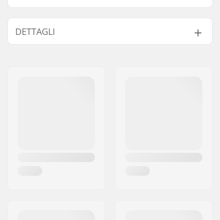
Trova prodotti compatibili con Swenor Lana di vetro
Classic Skiroller:
DETTAGLI
Tipo skiroller:
Classico
Attacchi compatibili:
NNN/NIS
,
Turnamic
,
SNS Classico
,
Prolink
Pezzi compatibili
Base delle ruote:
730 mm
Attacchi:
Non incluso
Flex:
Morbido
Altezza Telaio:
25 mm
Spessore Telaio:
40 mm
Materiale Telaio:
Fibra di vetro, Legno
leggero
Ground Clearance.:
30 mm
Materiale Ruote:
Gomma
Tipo Forcella:
External Bolt On