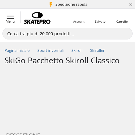
×
Spedizione rapida
+5 mln di clienti
Menu
Account
Salvato
Carrello
Pagina iniziale
Sport invernali
Skiroll
Skiroller
SkiGo Pacchetto Skiroll Classico