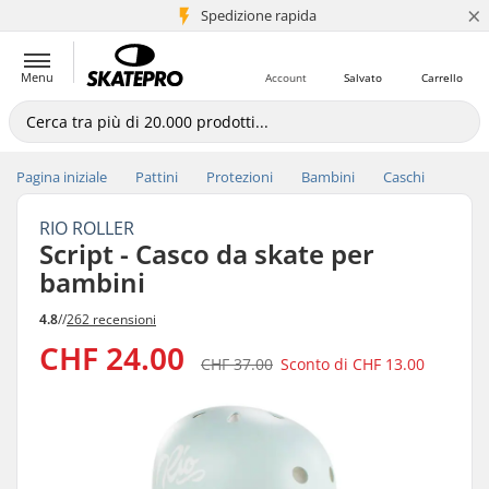
×
Spedizione rapida
+5 mln di clienti
Menu
Account
Salvato
Carrello
Pagina iniziale
Pattini
Protezioni
Bambini
Caschi
RIO ROLLER
Script - Casco da skate per
bambini
4.8
//
262 recensioni
CHF 24.00
CHF 37.00
Sconto di
CHF 13.00