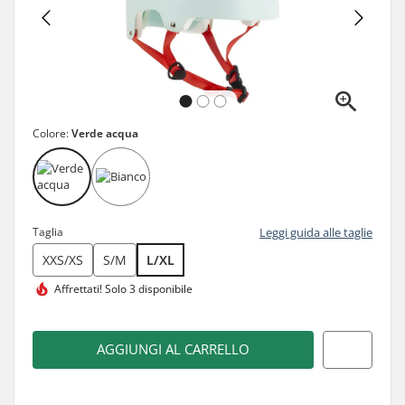
Colore:
Verde acqua
Taglia
Leggi guida alle taglie
XXS/XS
S/M
L/XL
Affrettati!
Solo 3 disponibile
AGGIUNGI AL CARRELLO