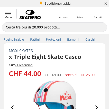
×
Spedizione rapida
+5 mln di clienti
Menu
Account
Salvato
Carrello
Pagina iniziale
Pattini
Protezioni
Bambini
Caschi
MOXI SKATES
x Triple Eight Skate Casco
4.8
//
21 recensioni
CHF 44.00
CHF 69.00
Sconto di
CHF 25.00